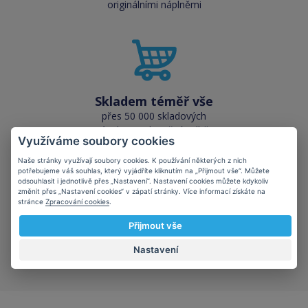
originálními náplněmi
Skladem téměř vše
přes 50 000 skladových
zásob pro okamžitý odběr
Využíváme soubory cookies
Naše stránky využívají soubory cookies. K používání některých z nich
potřebujeme váš souhlas, který vyjádříte kliknutím na „Přijmout vše“. Můžete
odsouhlasit i jednotlivě přes „Nastavení“. Nastavení cookies můžete kdykoliv
změnit přes „Nastavení cookies“ v zápatí stránky. Více informací získáte na
stránce
Zpracování cookies
.
Šetříte planetu
Přijmout vše
kompatibilní kazety mají
Nastavení
kladný vliv na ekologii