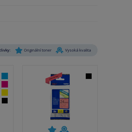
livky:
Originální toner
Vysoká kvalita