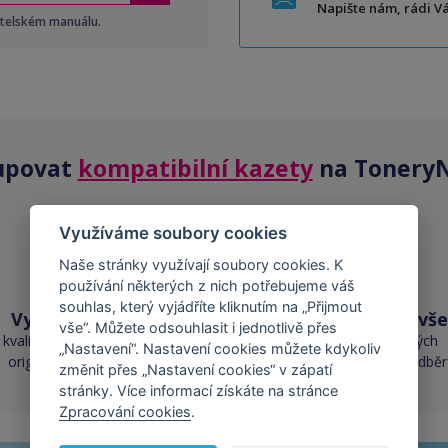
Napište nám, rádi 
atelském manuálu.
upovat
kompatibilní kazety
na ToneryN
Využíváme soubory cookies
Naše stránky využívají soubory cookies. K
používání některých z nich potřebujeme váš
souhlas, který vyjádříte kliknutím na „Přijmout
Vysoká kvalita
Skladem téměř vše
vše“. Můžete odsouhlasit i jednotlivě přes
kvalita je srovnatelná s
přes 50 000 skladových
„Nastavení“. Nastavení cookies můžete kdykoliv
originálními náplněmi
zásob pro okamžitý odběr
změnit přes „Nastavení cookies“ v zápatí
stránky. Více informací získáte na stránce
Zpracování cookies
.