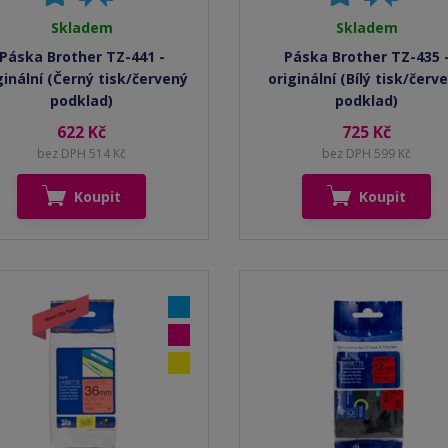
Skladem
Skladem
Páska Brother TZ-441 -
Páska Brother TZ-435 
ginální (Černý tisk/červený
originální (Bílý tisk/červ
podklad)
podklad)
622 Kč
725 Kč
bez DPH 514 Kč
bez DPH 599 Kč
Koupit
Koupit