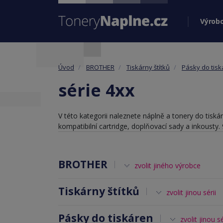
Výrobc
Úvod
BROTHER
Tiskárny štítků
Pásky do tis
série 4xx
V této kategorii naleznete náplně a tonery do tisk
kompatibilní cartridge, doplňovací sady a inkoust
BROTHER
zvolit jiného výrobce
Tiskárny štítků
zvolit jinou sérii
Pásky do tiskáren
zvolit jinou sé