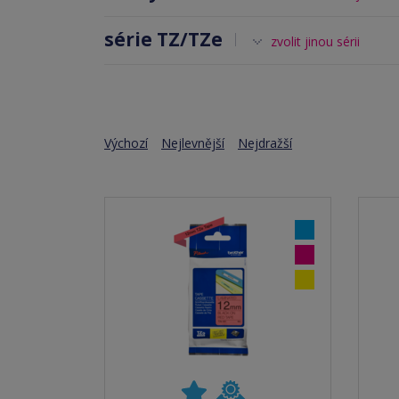
série TZ/TZe
zvolit jinou sérii
Výchozí
Nejlevnější
Nejdražší