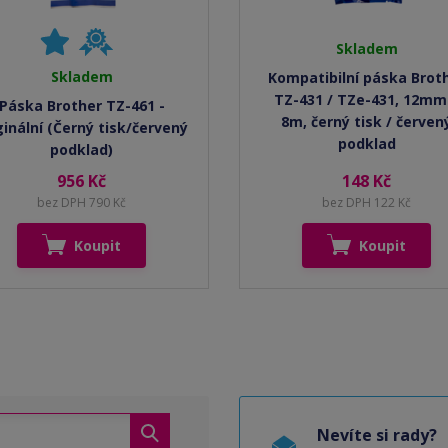
Skladem
Skladem
Kompatibilní páska Brot
TZ-431 / TZe-431, 12mm
Páska Brother TZ-461 -
8m, černý tisk / červen
ginální (Černý tisk/červený
podklad
podklad)
956 Kč
148 Kč
bez DPH 790 Kč
bez DPH 122 Kč
Koupit
Koupit
Nevíte si rady?