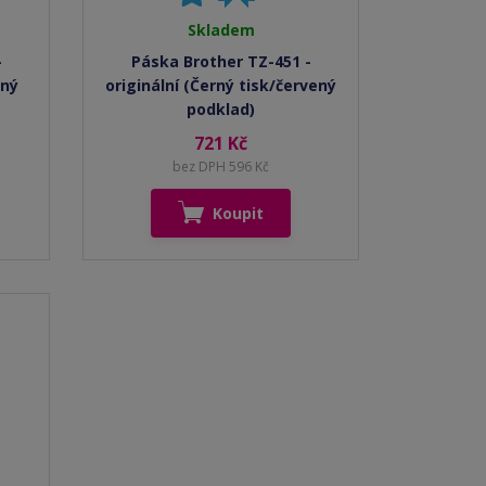
Skladem
-
Páska Brother TZ-451 -
ený
originální (Černý tisk/červený
podklad)
721 Kč
bez DPH 596 Kč
Koupit