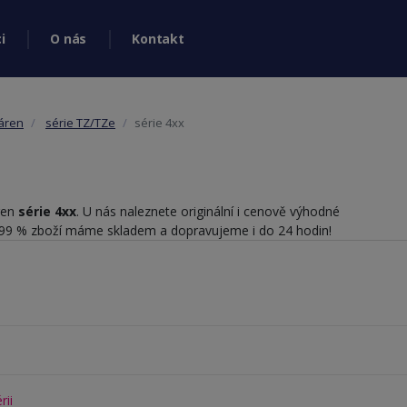
i
O nás
Kontakt
káren
série TZ/TZe
série 4xx
áren
série 4xx
. U nás naleznete originální i cenově výhodné
y. 99 % zboží máme skladem a dopravujeme i do 24 hodin!
rii