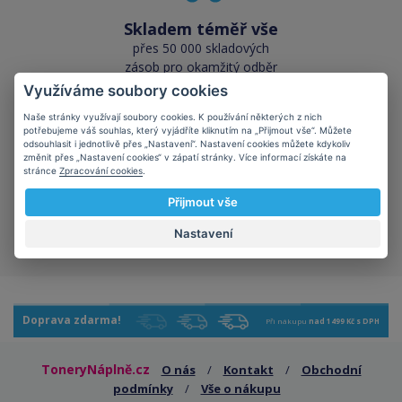
Skladem téměř vše
přes 50 000 skladových
zásob pro okamžitý odběr
Využíváme soubory cookies
Naše stránky využívají soubory cookies. K používání některých z nich
potřebujeme váš souhlas, který vyjádříte kliknutím na „Přijmout vše“. Můžete
odsouhlasit i jednotlivě přes „Nastavení“. Nastavení cookies můžete kdykoliv
změnit přes „Nastavení cookies“ v zápatí stránky. Více informací získáte na
stránce
Zpracování cookies
.
Šetříte planetu
Přijmout vše
kompatibilní kazety mají
kladný vliv na ekologii
Nastavení
Doprava zdarma!
Při nákupu
nad 1499 Kč s DPH
ToneryNáplně.cz
O nás
/
Kontakt
/
Obchodní
podmínky
/
Vše o nákupu