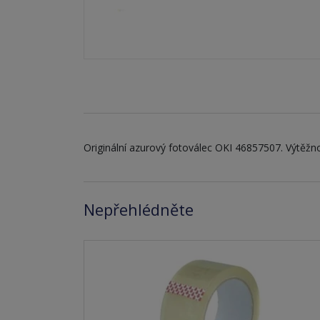
Originální azurový fotoválec OKI 46857507. Výtěžno
Nepřehlédněte