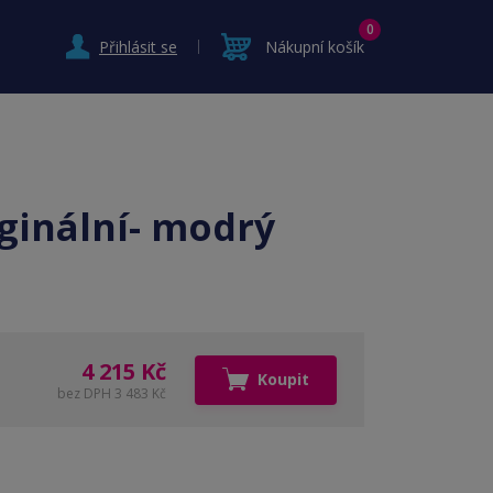
0
Přihlásit se
Nákupní košík
iginální- modrý
4 215 Kč
Koupit
bez DPH 3 483 Kč