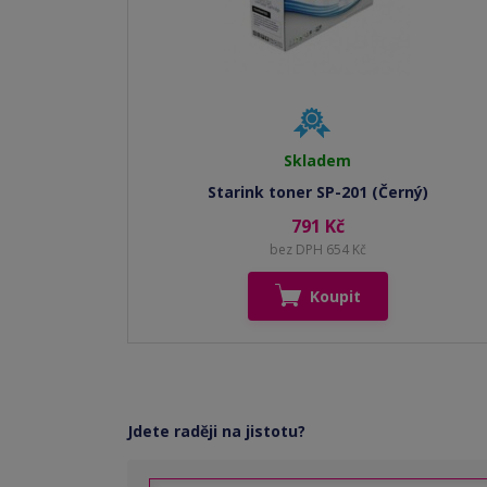
Skladem
Starink toner SP-201 (Černý)
791 Kč
bez DPH 654 Kč
Koupit
Jdete raději na jistotu?