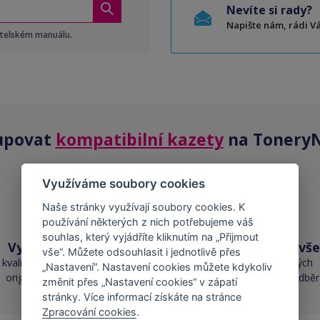
Nevíte si rady?
Napište nám, rádi 
atelském manuálu.
upovat
kompatibilní kazety
na ToneryN
Využíváme soubory cookies
Naše stránky využívají soubory cookies. K
používání některých z nich potřebujeme váš
souhlas, který vyjádříte kliknutím na „Přijmout
Vysoká kvalita
Skladem téměř vše
vše“. Můžete odsouhlasit i jednotlivě přes
kvalita je srovnatelná s
přes 50 000 skladových
„Nastavení“. Nastavení cookies můžete kdykoliv
originálními náplněmi
zásob pro okamžitý odběr
změnit přes „Nastavení cookies“ v zápatí
stránky. Více informací získáte na stránce
Zpracování cookies
.