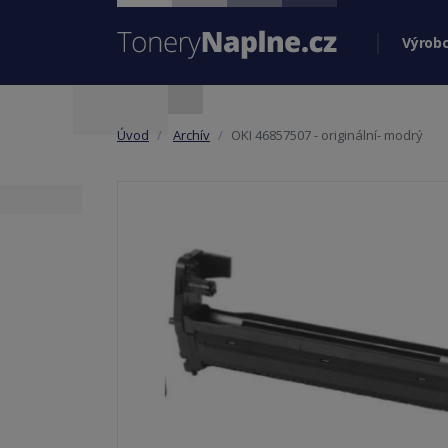
Výrobc
Úvod
Archív
OKI 46857507 - originální- modrý