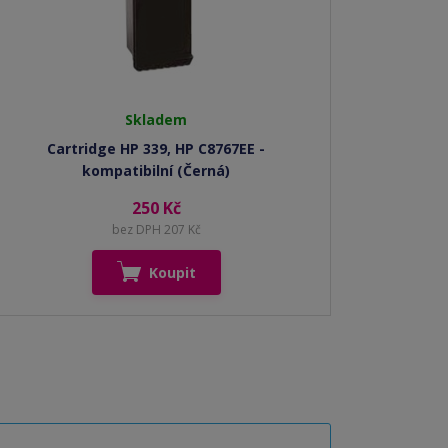
Skladem
Cartridge HP 339, HP C8767EE -
kompatibilní (Černá)
250 Kč
bez DPH 207 Kč
Koupit