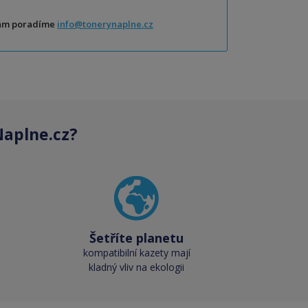
Vám poradíme
info@tonerynaplne.cz
aplne.cz?
Šetříte planetu
kompatibilní kazety mají
kladný vliv na ekologii