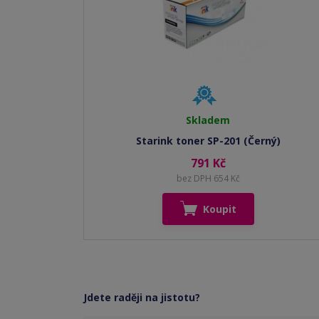
Skladem
Starink toner SP-201 (Černý)
791 Kč
bez DPH 654 Kč
Koupit
Jdete raději na jistotu?