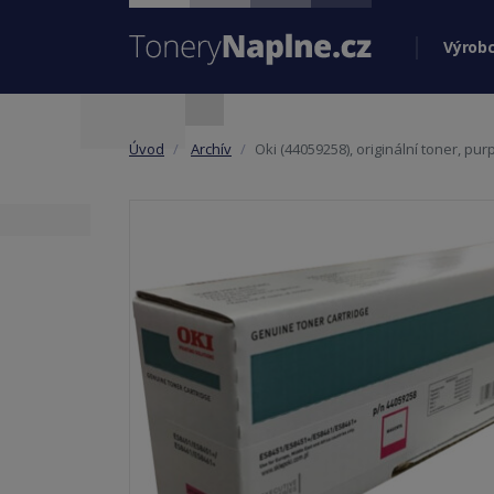
Výrobc
Úvod
Archív
Oki (44059258), originální toner, pu