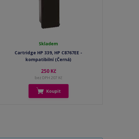
Skladem
Cartridge HP 339, HP C8767EE -
kompatibilní (Černá)
250 Kč
bez DPH 207 Kč
Koupit