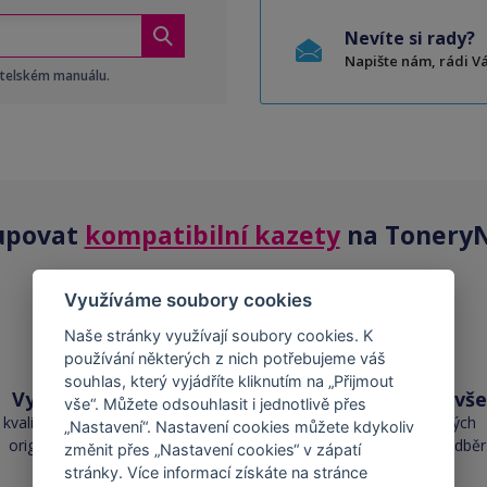
Nevíte si rady?
Napište nám, rádi 
atelském manuálu.
upovat
kompatibilní kazety
na ToneryN
Využíváme soubory cookies
Naše stránky využívají soubory cookies. K
používání některých z nich potřebujeme váš
souhlas, který vyjádříte kliknutím na „Přijmout
Vysoká kvalita
Skladem téměř vše
vše“. Můžete odsouhlasit i jednotlivě přes
kvalita je srovnatelná s
přes 50 000 skladových
„Nastavení“. Nastavení cookies můžete kdykoliv
originálními náplněmi
zásob pro okamžitý odběr
změnit přes „Nastavení cookies“ v zápatí
stránky. Více informací získáte na stránce