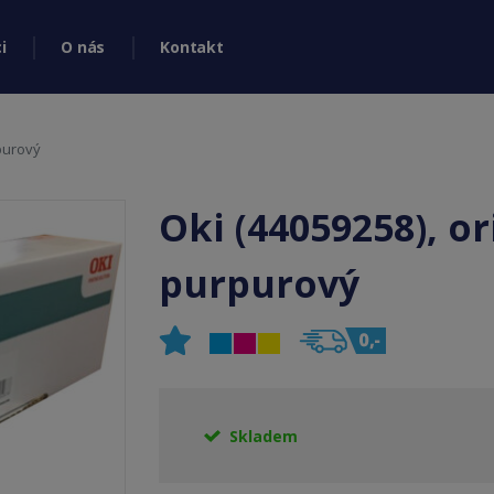
i
O nás
Kontakt
rpurový
Oki (44059258), or
purpurový
Skladem