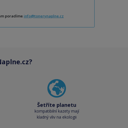
Vám poradíme
info@tonerynaplne.cz
aplne.cz?
Šetříte planetu
kompatibilní kazety mají
kladný vliv na ekologii