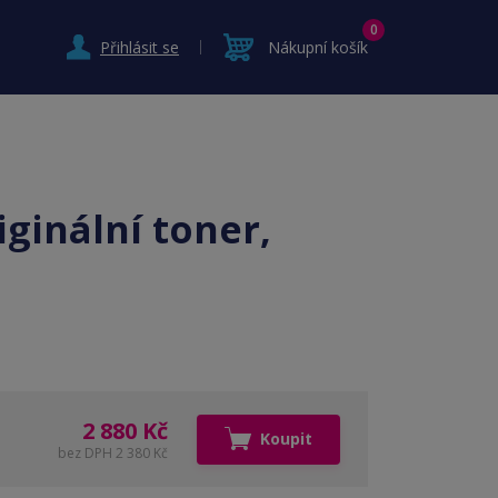
0
Přihlásit se
Nákupní košík
iginální toner,
2 880 Kč
Koupit
bez DPH 2 380 Kč