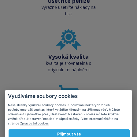
Ušetříte peníze
výrazně ušetříte náklady na
tisk
Vysoká kvalita
kvalita je srovnatelná s
originálními náplněmi
Využíváme soubory cookies
Naše stránky využívají soubory cookies. K používání některých z nich
potřebujeme váš souhlas, který vyjádříte kliknutím na „Přijmout vše“. Můžete
Skladem téměř vše
odsouhlasit i jednotlivě přes „Nastavení“. Nastavení cookies můžete kdykoliv
přes 50 000 skladových
změnit přes „Nastavení cookies“ v zápatí stránky. Více informací získáte na
stránce
Zpracování cookies
.
zásob pro okamžitý odběr
Přijmout vše