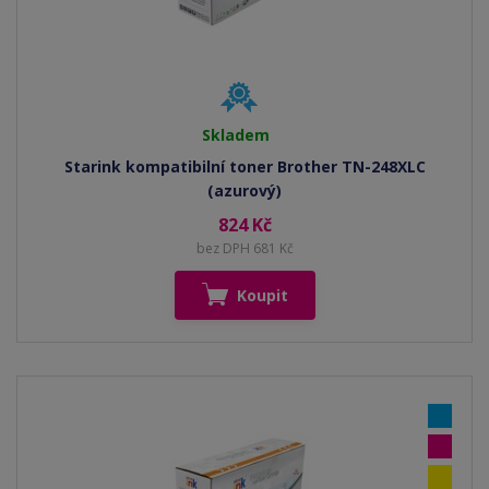
Skladem
Starink kompatibilní toner Brother TN-248XLC
(azurový)
824 Kč
bez DPH 681 Kč
Koupit