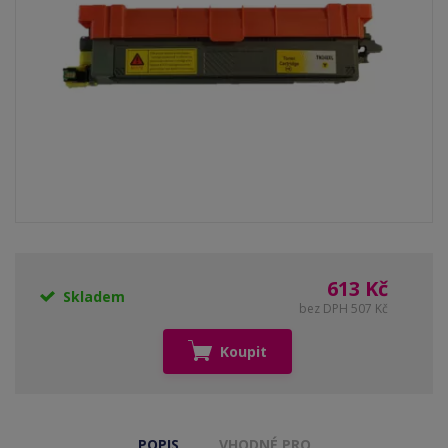
613 Kč
Skladem
bez DPH 507 Kč
Koupit
POPIS
VHODNÉ PRO