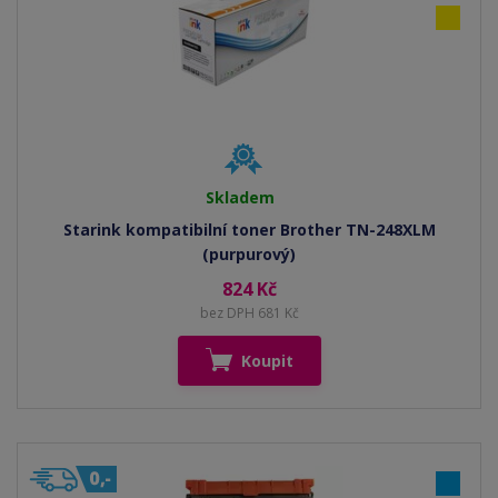
Skladem
Starink kompatibilní toner Brother TN-248XLM
(purpurový)
824 Kč
bez DPH 681 Kč
Koupit