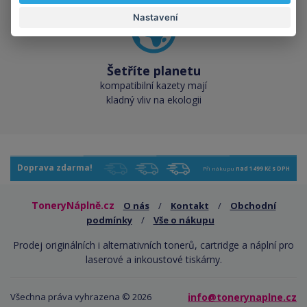
Nastavení
Šetříte planetu
kompatibilní kazety mají
kladný vliv na ekologii
Doprava zdarma!
Při nákupu
nad 1499 Kč s DPH
ToneryNáplně.cz
O nás
/
Kontakt
/
Obchodní
podmínky
/
Vše o nákupu
Prodej originálních i alternativních tonerů, cartridge a náplní pro
laserové a inkoustové tiskárny.
Všechna práva vyhrazena © 2026
info@tonerynaplne.cz