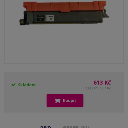
613 Kč
Skladem
bez DPH 507 Kč
Koupit
POPIS
VHODNÉ PRO