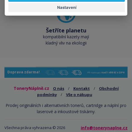
Nastavení
Šetříte planetu
kompatibilní kazety mají
kladný vliv na ekologii
Doprava zdarma!
Při nákupu
nad 1499 Kč s DPH
ToneryNáplně.cz
O nás
/
Kontakt
/
Obchodní
podmínky
/
Vše o nákupu
Prodej originálních i alternativních tonerů, cartridge a náplní pro
laserové a inkoustové tiskárny.
Všechna práva vyhrazena © 2026
info@tonerynaplne.cz