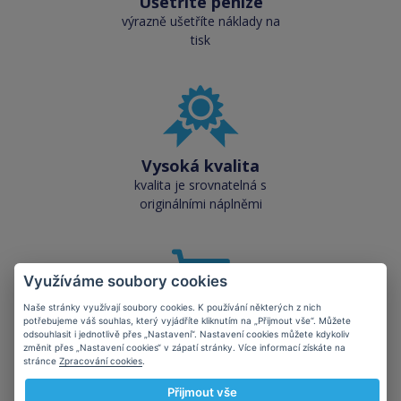
Ušetříte peníze
výrazně ušetříte náklady na
tisk
Vysoká kvalita
kvalita je srovnatelná s
originálními náplněmi
Využíváme soubory cookies
Naše stránky využívají soubory cookies. K používání některých z nich
potřebujeme váš souhlas, který vyjádříte kliknutím na „Přijmout vše“. Můžete
Skladem téměř vše
odsouhlasit i jednotlivě přes „Nastavení“. Nastavení cookies můžete kdykoliv
přes 50 000 skladových
změnit přes „Nastavení cookies“ v zápatí stránky. Více informací získáte na
stránce
Zpracování cookies
.
zásob pro okamžitý odběr
Přijmout vše