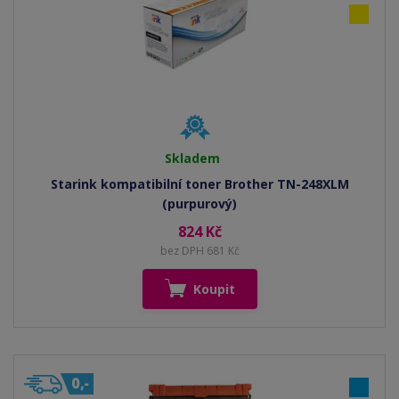
Skladem
Starink kompatibilní toner Brother TN-248XLM
(purpurový)
824 Kč
bez DPH 681 Kč
Koupit