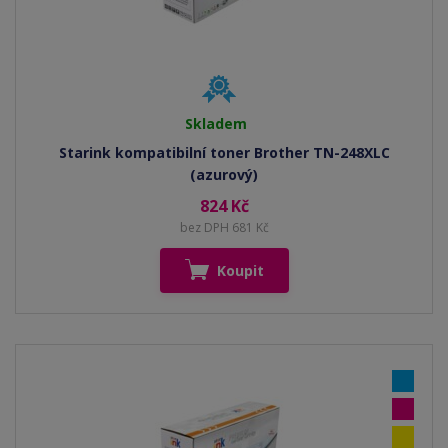
Skladem
Starink kompatibilní toner Brother TN-248XLC
(azurový)
824 Kč
bez DPH 681 Kč
Koupit