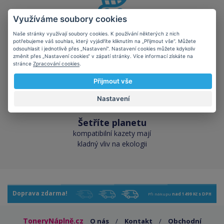
Využíváme soubory cookies
Skladem téměř vše
Naše stránky využívají soubory cookies. K používání některých z nich
přes 50 000 skladových
potřebujeme váš souhlas, který vyjádříte kliknutím na „Přijmout vše“. Můžete
odsouhlasit i jednotlivě přes „Nastavení“. Nastavení cookies můžete kdykoliv
zásob pro okamžitý odběr
změnit přes „Nastavení cookies“ v zápatí stránky. Více informací získáte na
stránce
Zpracování cookies
.
Přijmout vše
Nastavení
Šetříte planetu
kompatibilní kazety mají
kladný vliv na ekologii
Doprava zdarma!
Při nákupu
nad 1499 Kč s DPH
ToneryNáplně.cz
O nás
/
Kontakt
/
Obchodní