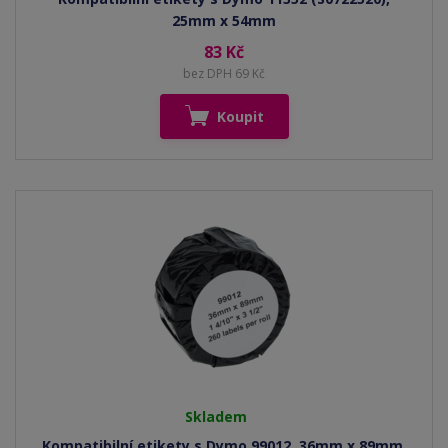
25mm x 54mm
83 Kč
bez DPH 69 Kč
Koupit
Skladem
Kompatibilní etikety s Dymo 99012, 36mm x 89mm,