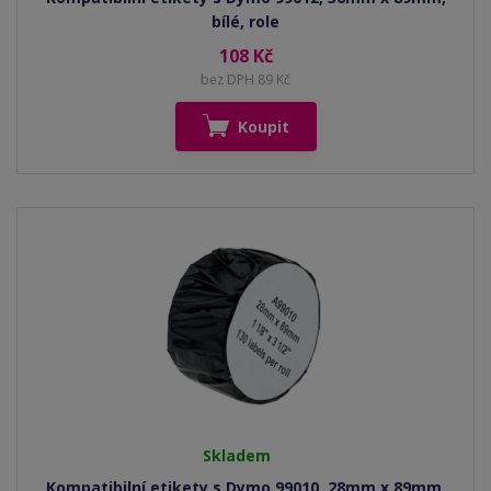
bílé, role
108 Kč
bez DPH 89 Kč
Koupit
Skladem
Kompatibilní etikety s Dymo 99010, 28mm x 89mm,