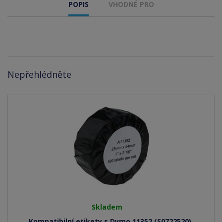
POPIS
VHODNÉ PRO
Nepřehlédněte
Skladem
Kompatibilní etikety s Dymo 11352 (S0722520),