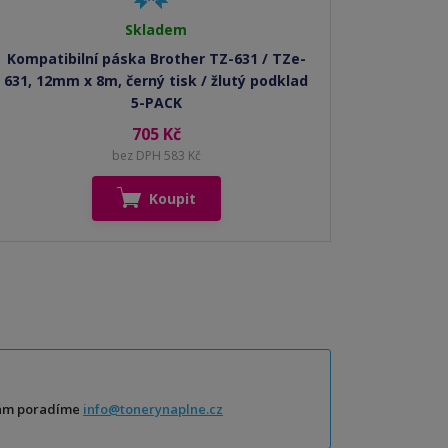
Skladem
Kompatibilní páska Brother TZ-631 / TZe-
631, 12mm x 8m, černý tisk / žlutý podklad
5-PACK
705 Kč
bez DPH 583 Kč
Koupit
Vám poradíme
info@tonerynaplne.cz