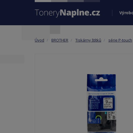
Výrobc
Úvod
BROTHER
Tiskárny štítků
série P-touch