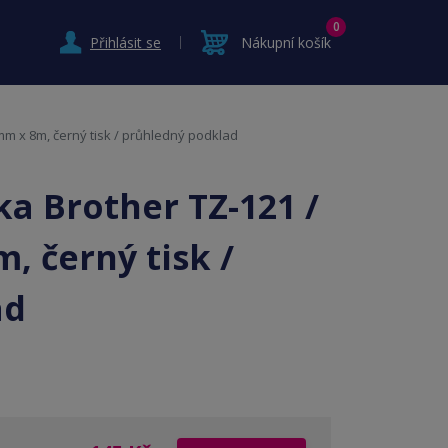
0
Přihlásit se
Nákupní košík
mm x 8m, černý tisk / průhledný podklad
a Brother TZ-121 /
, černý tisk /
ad