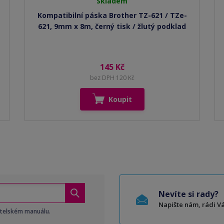
Skladem
Kompatibilní páska Brother TZ-621 / TZe-
621, 9mm x 8m, černý tisk / žlutý podklad
145 Kč
bez DPH 120 Kč
Koupit
Nevíte si rady?
Napište nám, rádi 
atelském manuálu.