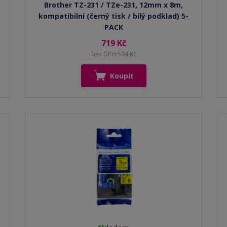
Brother TZ-231 / TZe-231, 12mm x 8m,
kompatibilní (černý tisk / bílý podklad) 5-
PACK
719 Kč
bez DPH 594 Kč
Koupit