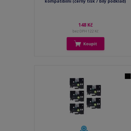
kompatibilní (černý tisk / bílý podklad)
148 Kč
bez DPH 122 Kč
Koupit