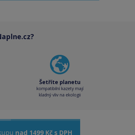
aplne.cz?
Šetříte planetu
kompatibilní kazety mají
kladný vliv na ekologii
ákupu
nad 1499 Kč s DPH