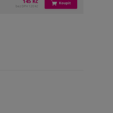
145 Kč
Koupit
bez DPH 120 Kč