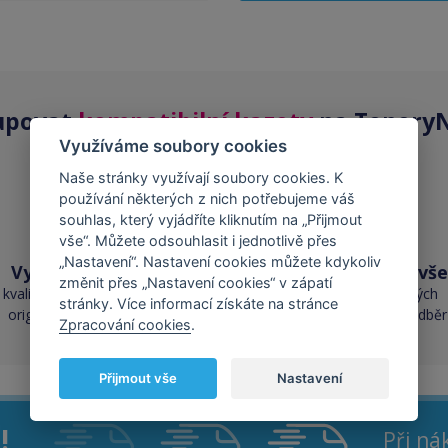
upovat
kompatibilní kazety
na ToneryN
Využíváme soubory cookies
Naše stránky využívají soubory cookies. K
používání některých z nich potřebujeme váš
souhlas, který vyjádříte kliknutím na „Přijmout
vše“. Můžete odsouhlasit i jednotlivě přes
„Nastavení“. Nastavení cookies můžete kdykoliv
Vysoká kvalita
Skladem téměř vše
změnit přes „Nastavení cookies“ v zápatí
kvalita je srovnatelná s
přes 50 000 skladových
stránky. Více informací získáte na stránce
originálními náplněmi
zásob pro okamžitý odběr
Zpracování cookies
.
Přijmout vše
Nastavení
!
Při n