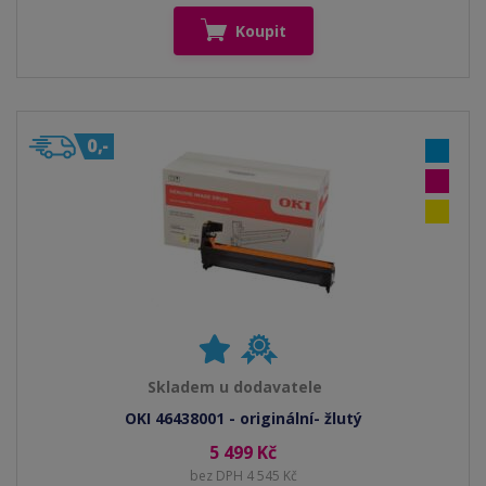
Koupit
Skladem u dodavatele
OKI 46438001 - originální- žlutý
5 499 Kč
bez DPH 4 545 Kč