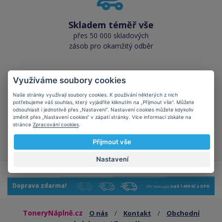
Skladem téměř vše
přes 50 000 skladových
zásob pro okamžitý odběr
Využíváme soubory cookies
Naše stránky využívají soubory cookies. K používání některých z nich
potřebujeme váš souhlas, který vyjádříte kliknutím na „Přijmout vše“. Můžete
odsouhlasit i jednotlivě přes „Nastavení“. Nastavení cookies můžete kdykoliv
Šetříte planetu
změnit přes „Nastavení cookies“ v zápatí stránky. Více informací získáte na
stránce
Zpracování cookies
.
kompatibilní kazety mají
kladný vliv na ekologii
Přijmout vše
Nastavení
Doprava zdarma!
Při nákupu
nad 1499 Kč s DPH
ToneryNáplně.cz
O nás
/
Kontakt
/
Obchodní