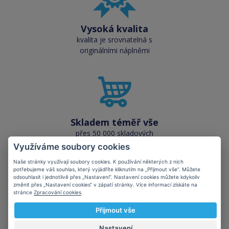
Vysoká kvalita
kvalita je srovnatelná s
originálními náplněmi
Skladem téměř vše
přes 50 000 skladových
zásob pro okamžitý odběr
Využíváme soubory cookies
Naše stránky využívají soubory cookies. K používání některých z nich
potřebujeme váš souhlas, který vyjádříte kliknutím na „Přijmout vše“. Můžete
odsouhlasit i jednotlivě přes „Nastavení“. Nastavení cookies můžete kdykoliv
změnit přes „Nastavení cookies“ v zápatí stránky. Více informací získáte na
stránce
Zpracování cookies
.
Přijmout vše
Šetříte planetu
kompatibilní kazety mají
Nastavení