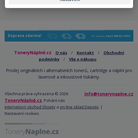
kladný vliv na ekologii
Doprava zdarma!
Při nákupu
nad 1499 Kč s DPH
ToneryNáplně.cz
O nás
/
Kontakt
/
Obchodní
podmínky
/
Vše o nákupu
Prodej originálních i alternativních tonerů, cartridge a náplní pro
laserové a inkoustové tiskárny.
Všechna práva vyhrazena © 2026
info@tonerynaplne.cz
ToneryNáplně.cz
. Pohání nás
internetový obchod Shopty
a
on-line sklad Depoto
. |
Nastavení cookies