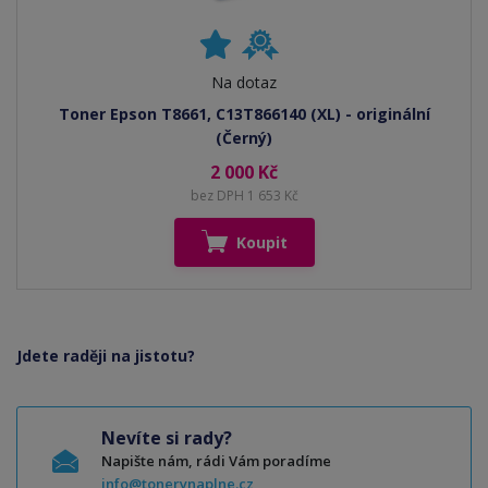
Na dotaz
Toner Epson T8661, C13T866140 (XL) - originální
(Černý)
2 000 Kč
bez DPH 1 653 Kč
Koupit
Jdete raději na jistotu?
Nevíte si rady?
Napište nám, rádi Vám poradíme
info@tonerynaplne.cz