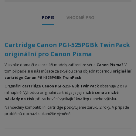
POPIS
VHODNÉ PRO
Cartridge Canon PGI-525PGBk TwinPack
originální pro Canon Pixma
Vlastníte doma či v kanceláři modely zařízení ze série
Canon Pixma
?
V
tom případě si u nás můžete za skvělou cenu objednat černou
originální
cartridge
Canon PGI-525PGBk TwinPack.
Originální
cartridge
C
anon PGI-525PGBk TwinPack
obsahuje 2 x 19
ml náplně
. Výhodou originální
cartridge
je její
nízká cena
a
nízké
náklady na tisk
při zachování vynikající
kvality
daného výtisku.
Na všechny kompatibilní cartridge poskytujeme záruku 2 roky. V případě
problémů dochází k okamžité výměně.