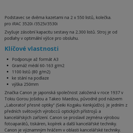
Podstavec se dvěma kazetami na 2 x 550 listů, kolečka.
pro iRAC 3520i /3525i/3530i
Zvyšuje zásobní kapacitu sestavy na 2.300 listů. Stroj je od
podlahy v optimální výšce pro obsluhu.
Klíčové vlastnosti
Podporuje až formát A3
Gramáž médií 60-163 g/m2
1100 listů (80 g/m2)
ke stání na podlaze
výška 250mm
Značka Canon je japonská společnost založená v roce 1937 v
Tokiu Gorou Jošidou a Takeo Maedou, původně pod názvem
„Laboratoř přesné optiky“ (Seiki Kogaku Kenkjúdžo). Je jedním z
předních světových výrobcců optických přístrojů a
kancelářských zařízení. Canon se proslavil zejména výrobou
fotoaparátů, tiskáren, kopírek a další kancelářské techniky.
Canon je významným hráčem v oblasti kancelářské techniky.