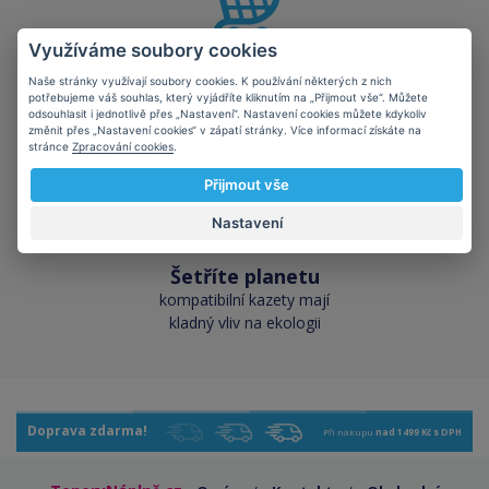
Využíváme soubory cookies
Skladem téměř vše
Naše stránky využívají soubory cookies. K používání některých z nich
přes 50 000 skladových
potřebujeme váš souhlas, který vyjádříte kliknutím na „Přijmout vše“. Můžete
odsouhlasit i jednotlivě přes „Nastavení“. Nastavení cookies můžete kdykoliv
zásob pro okamžitý odběr
změnit přes „Nastavení cookies“ v zápatí stránky. Více informací získáte na
stránce
Zpracování cookies
.
Přijmout vše
Nastavení
Šetříte planetu
kompatibilní kazety mají
kladný vliv na ekologii
Doprava zdarma!
Při nákupu
nad 1499 Kč s DPH