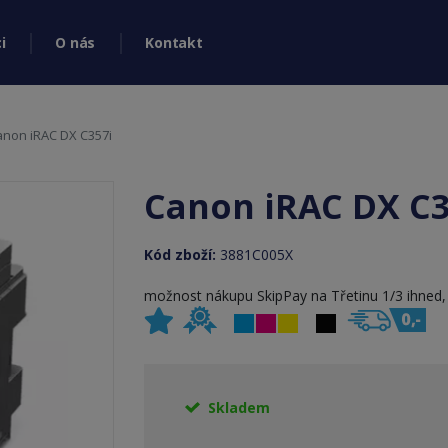
i
O nás
Kontakt
anon iRAC DX C357i
Canon iRAC DX C3
Kód zboží:
3881C005X
možnost nákupu SkipPay na Třetinu 1/3 ihned, 2
Skladem