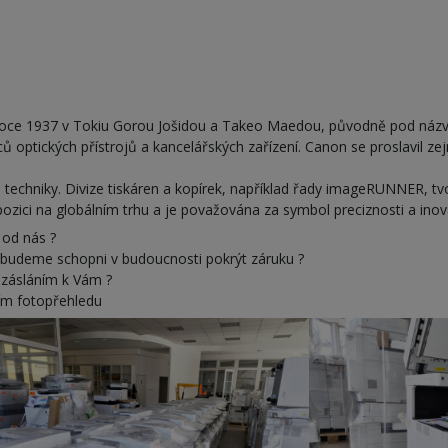
roce 1937 v Tokiu Gorou Jošidou a Takeo Maedou, původně pod názve
ů optických přístrojů a kancelářských zařízení. Canon se proslavil ze
echniky. Divize tiskáren a kopírek, například řady imageRUNNER, tvoř
 pozici na globálním trhu a je považována za symbol preciznosti a inov
 od nás ?
budeme schopni v budoucnosti pokrýt záruku ?
 zásláním k Vám ?
cím fotopřehledu