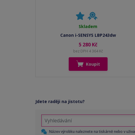
Skladem
Canon i-SENSYS LBP243dw
5 280 Kč
bez DPH 4 364 Kč
Koupit
Jdete raději na jistotu?
Název výrobku naleznete na tiskárně nebo v uživ