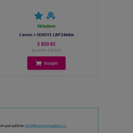
Skladem
Canon i-SENSYS LBP246dw
5 820 Kč
bez DPH 4 810 Kč
Koupit
Vám poradíme
info@tonerynaplne.cz