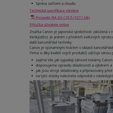
Správa zařízení a cloudu
Technická specifikace výrobce
Prospekt iRA DX C357i (727.1 kB)
Příručka uživatele online
Značka Canon je japonská společnost založená v 
Kenkjúdžo). Je jedním z předních světových výrobcc
další kancelářské techniky.
Canon je významným hráčem v oblasti kancelářské t
Firma si díky kvalitě svých produktů udržuje silnou
zajímá Vás jak vypadají zánovní tiskárny Canon
disponujeme opravdu skladovostí a výběrem a 
jak jsou stroje skladovány a připravovány před
na tyto otázky naleznete odpovědi v následují