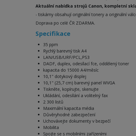
Aktuální nabídka strojů Canon, kompletní sk
- tiskárny obsahují originální tonery a originální 
Doprava po celé ČR ZDARMA.
Specifikace
35 ppm
Rychlý barevný tisk A4
LAN/USB/URF/PCL,PS3
DADF, duplex, odesílací fce, oddělený toner
kapacita do 15000 A4/měsíc
10,1" dotykový displej
10,1" (25,7 cm) barevný panel WVGA
Tiskněte, kopírujte, skenujte
Ukládání, odesílání a volitelný fax
2 300 listů
Maximální kapacita média
Důvěryhodné zabezpečení
Uchovávejte dokumenty v bezpečí
Mobilita
Spojte se s mobilními zařízeními