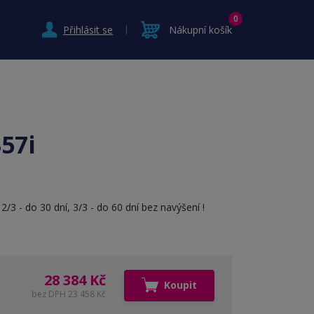
0
Přihlásit se
Nákupní košík
57i
/3 - do 30 dní, 3/3 - do 60 dní bez navýšení !
28 384 Kč
Koupit
bez DPH 23 458 Kč