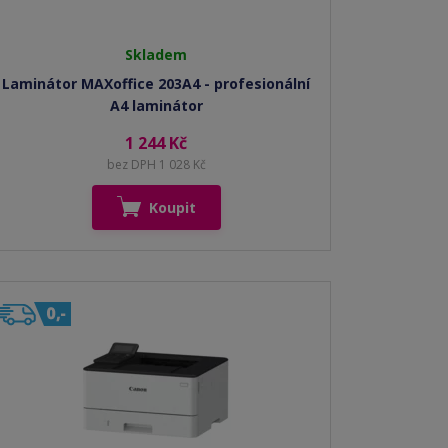
Skladem
Laminátor MAXoffice 203A4 - profesionální
A4 laminátor
1 244 Kč
bez DPH 1 028 Kč
Koupit