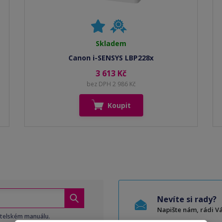
Skladem
Canon i-SENSYS LBP228x
3 613 Kč
bez DPH 2 986 Kč
Koupit
Nevíte si rady?
Napište nám, rádi 
atelském manuálu.