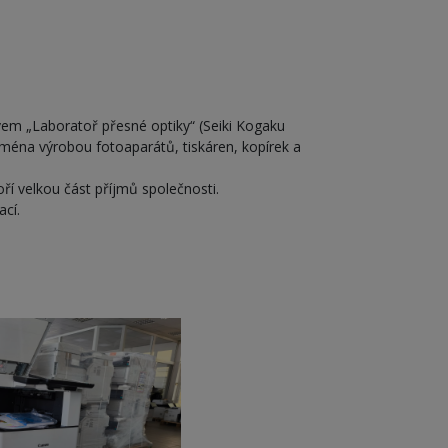
m „Laboratoř přesné optiky“ (Seiki Kogaku
jména výrobou fotoaparátů, tiskáren, kopírek a
í velkou část příjmů společnosti.
ací.