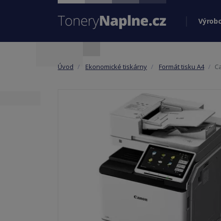
Výrobc
Úvod
Ekonomické tiskárny
Formát tisku A4
C