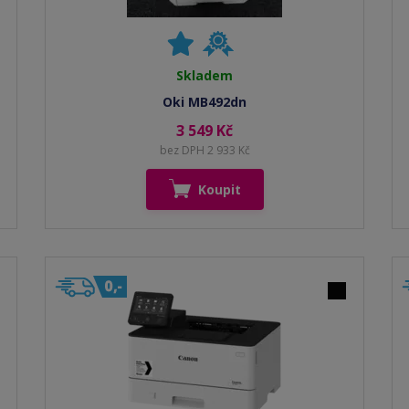
Skladem
Oki MB492dn
3 549 Kč
bez DPH 2 933 Kč
Koupit