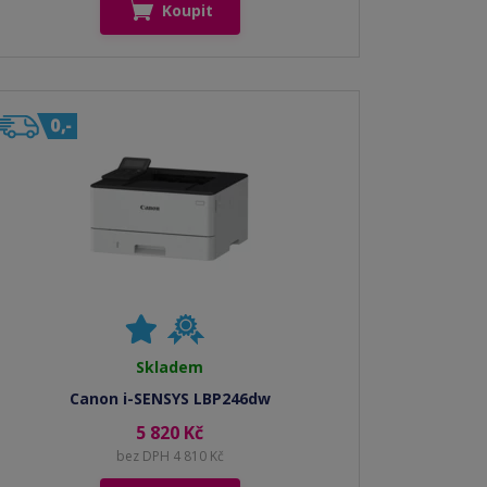
Koupit
Skladem
Canon i-SENSYS LBP246dw
5 820 Kč
bez DPH 4 810 Kč