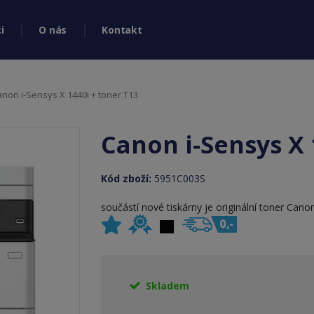
i
O nás
Kontakt
non i-Sensys X 1440i + toner T13
Canon i-Sensys X 
Kód zboží:
5951C003S
součástí nové tiskárny je originální toner Cano
Skladem