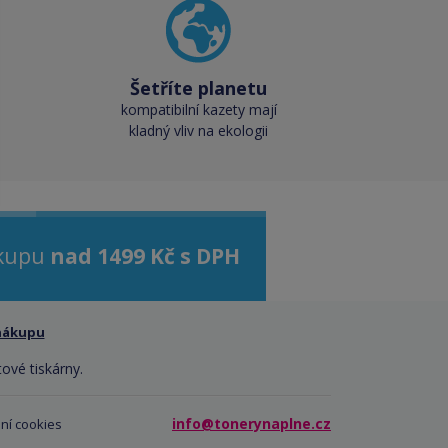
Šetříte planetu
kompatibilní kazety mají
kladný vliv na ekologii
ákupu
nad 1499 Kč s DPH
nákupu
tové tiskárny.
info@tonerynaplne.cz
ní cookies