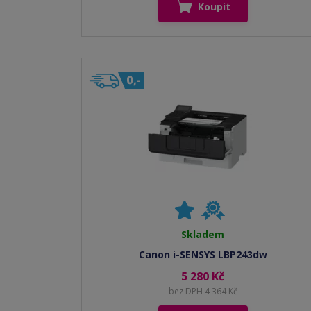
Koupit
Skladem
Canon i-SENSYS LBP243dw
5 280 Kč
bez DPH 4 364 Kč