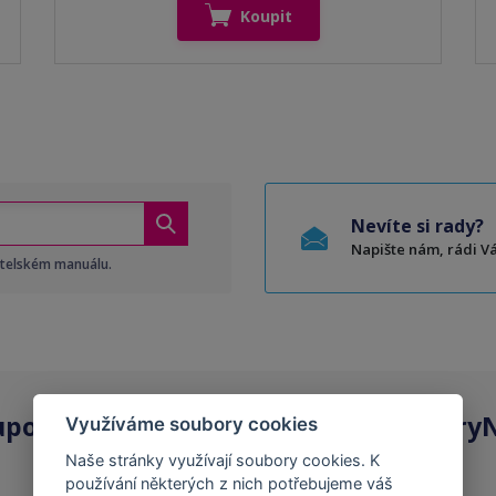
Koupit
Nevíte si rady?
Napište nám, rádi 
atelském manuálu.
upovat
kompatibilní kazety
na ToneryN
Využíváme soubory cookies
Naše stránky využívají soubory cookies. K
používání některých z nich potřebujeme váš