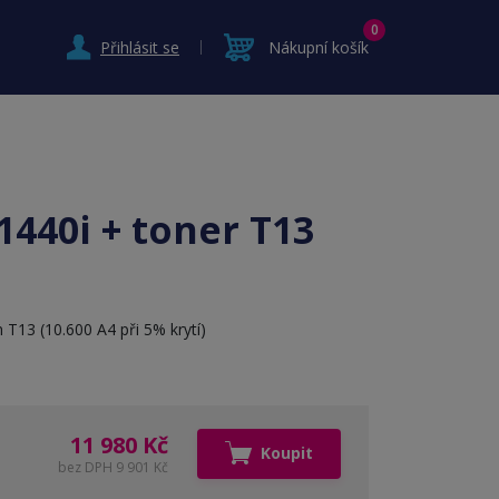
0
Přihlásit se
Nákupní košík
1440i + toner T13
n T13 (10.600 A4 při 5% krytí)
11 980 Kč
Koupit
bez DPH 9 901 Kč