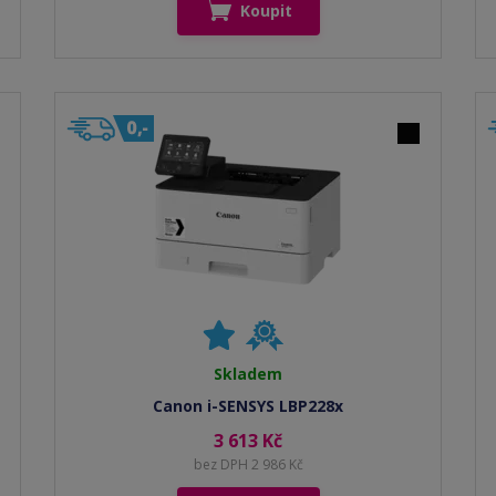
Koupit
Skladem
Canon i-SENSYS LBP228x
3 613 Kč
bez DPH 2 986 Kč