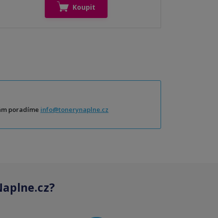
Koupit
Vám poradíme
info@tonerynaplne.cz
aplne.cz?