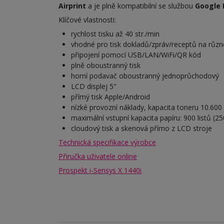
Airprint
a je plně kompatibilní se službou
Google 
Klíčové vlastnosti:
rychlost tisku až 40 str./min
vhodné pro tisk dokladů/zpráv/receptů na různ
připojení pomocí USB/LAN/WiFi/QR kód
plně oboustranný tisk
horní podavač oboustranný jednoprůchodový
LCD displej 5"
přímý tisk Apple/Android
nízké provozní náklady, kapacita toneru 10.600 
maximální vstupní kapacita papíru: 900 listů (2
cloudový tisk a skenová přímo z LCD stroje
Technická specifikace výrobce
Přiručka uživatele online
Prospekt i-Sensys X 1440i