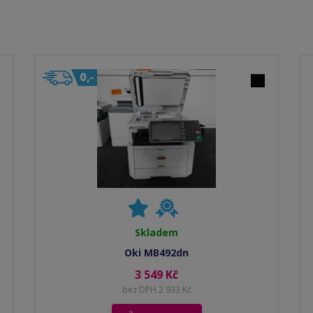
Skladem
Oki MB492dn
3 549 Kč
bez DPH 2 933 Kč