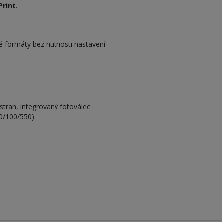
Print
.
é formáty bez nutnosti nastavení
stran, integrovaný fotoválec
50/100/550)