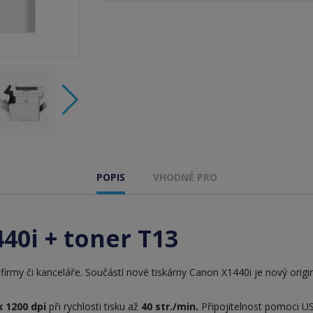
POPIS
VHODNÉ PRO
40i + toner T13
 firmy či kanceláře. Součástí nové tiskárny Canon X1440i je nový origi
x 1200 dpi
při rychlosti tisku až
40 str./min.
Připojitelnost pomoci US