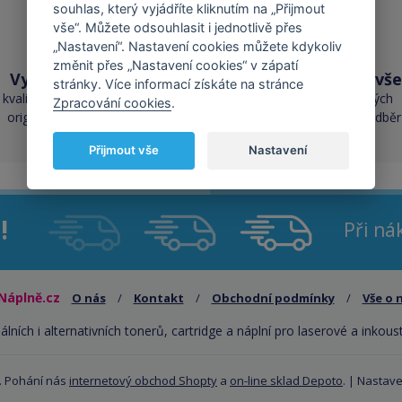
souhlas, který vyjádříte kliknutím na „Přijmout
vše“. Můžete odsouhlasit i jednotlivě přes
„Nastavení“. Nastavení cookies můžete kdykoliv
změnit přes „Nastavení cookies“ v zápatí
Vysoká kvalita
Skladem téměř vše
stránky. Více informací získáte na stránce
kvalita je srovnatelná s
přes 50 000 skladových
Zpracování cookies
.
originálními náplněmi
zásob pro okamžitý odběr
Přijmout vše
Nastavení
!
Při n
Náplně.cz
O nás
/
Kontakt
/
Obchodní podmínky
/
Vše o 
álních i alternativních tonerů, cartridge a náplní pro laserové a inkous
. Pohání nás
internetový obchod Shopty
a
on-line sklad Depoto
. |
Nastave