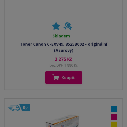
Skladem
Toner Canon C-EXV49, 8525B002 - originální
(Azurový)
2 275 Kč
bez DPH 1 880 Kč
Koupit