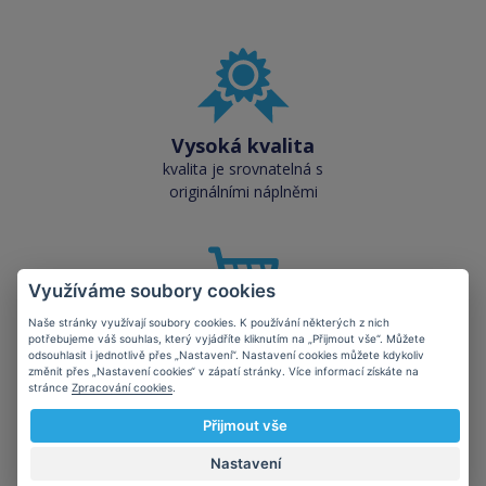
Vysoká kvalita
kvalita je srovnatelná s
originálními náplněmi
Využíváme soubory cookies
Naše stránky využívají soubory cookies. K používání některých z nich
Skladem téměř vše
potřebujeme váš souhlas, který vyjádříte kliknutím na „Přijmout vše“. Můžete
odsouhlasit i jednotlivě přes „Nastavení“. Nastavení cookies můžete kdykoliv
přes 50 000 skladových
změnit přes „Nastavení cookies“ v zápatí stránky. Více informací získáte na
zásob pro okamžitý odběr
stránce
Zpracování cookies
.
Přijmout vše
Nastavení