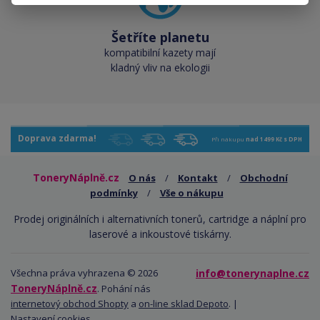
Šetříte planetu
kompatibilní kazety mají
kladný vliv na ekologii
Doprava zdarma!
Při nákupu
nad 1499 Kč s DPH
ToneryNáplně.cz
O nás
/
Kontakt
/
Obchodní
podmínky
/
Vše o nákupu
Prodej originálních i alternativních tonerů, cartridge a náplní pro
laserové a inkoustové tiskárny.
Všechna práva vyhrazena © 2026
info@tonerynaplne.cz
ToneryNáplně.cz
. Pohání nás
internetový obchod Shopty
a
on-line sklad Depoto
. |
Nastavení cookies