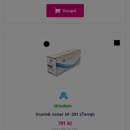
Koupit
Skladem
Starink toner SP-201 (Černý)
791 Kč
bez DPH 654 Kč