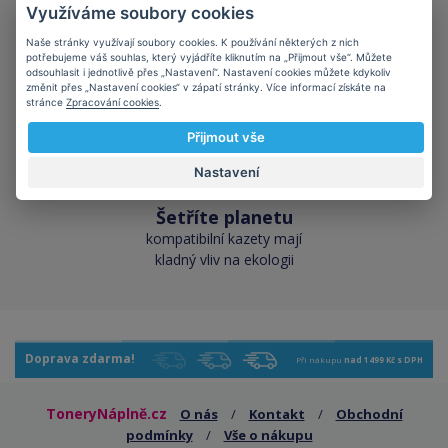
Využíváme soubory cookies
Skladem téměř vše
Naše stránky využívají soubory cookies. K používání některých z nich
přes 50 000 skladových
potřebujeme váš souhlas, který vyjádříte kliknutím na „Přijmout vše“. Můžete
odsouhlasit i jednotlivě přes „Nastavení“. Nastavení cookies můžete kdykoliv
zásob pro okamžitý odběr
změnit přes „Nastavení cookies“ v zápatí stránky. Více informací získáte na
stránce
Zpracování cookies
.
Přijmout vše
Nastavení
Šetříte planetu
kompatibilní kazety mají
kladný vliv na ekologii
Doprava zdarma!
Při nákupu
nad 1499 Kč s DPH
ToneryNáplně.cz
O nás
/
Kontakt
/
Obchodní
podmínky
/
Vše o nákupu