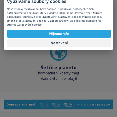
Využíváme soubory cookies
Naše stránky využívají soubory cookies. K používání některých z nich
potřebujeme váš souhlas, který vyjádříte kliknutím na „Přijmout vše“. Můžete
odsouhlasit i jednotlivě přes „Nastavení“. Nastavení cookies můžete kdykoliv
Skladem téměř vše
změnit přes „Nastavení cookies“ v zápatí stránky. Více informací získáte na
přes 50 000 skladových
stránce
Zpracování cookies
.
zásob pro okamžitý odběr
Přijmout vše
Nastavení
Šetříte planetu
kompatibilní kazety mají
kladný vliv na ekologii
Doprava zdarma!
Při nákupu
nad 1499 Kč s DPH