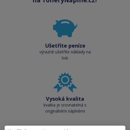
na ToneryNaplne.cz?
Ušetříte peníze
výrazně ušetříte náklady na
tisk
Vysoká kvalita
kvalita je srovnatelná s
originálními náplněmi